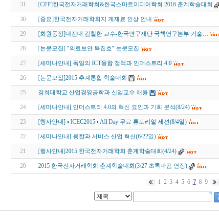
31
[CFP]한국전자거래학회&한국스마트미디어학회 2016 춘계학술대회
30
[중요]한국전자거래학회지 게재료 인상 안내
29
[회원동정]대전대 김철한 교수-한국연구재단 국책연구본부 기술…
28
[논문모집] "의료보안 특집호" 논문모집
27
[세미나안내] 독일의 ICT융합 정책과 인더스트리 4.0
26
[논문모집]2015 추계통합 학술대회
25
경희대학교 산업경영공학과 신임교수 채용
24
[세미나안내] 인더스트리 4.0의 혁신 요인과 기회 분석(8/24)
23
[행사안내] ◐ICEC2015◑ All Day 무료 튜토리얼 세션(8/4일)
22
[세미나안내] 융합과 서비스 산업 혁신(6/22일)
21
[행사안내]2015 한국전자거래학회 춘계학술대회(4/24)
20
2015 한국전자거래학회 춘계학술대회(3/27 초록마감 연장)
1
2
3
4
5
6
7
8
9