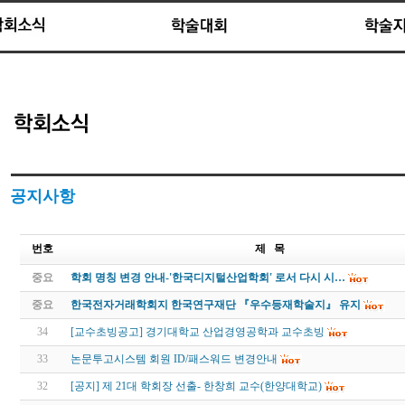
공지사항
번호
제 목
중요
학회 명칭 변경 안내-'한국디지털산업학회' 로서 다시 시…
중요
한국전자거래학회지 한국연구재단 『우수등재학술지』 유지
34
[교수초빙공고] 경기대학교 산업경영공학과 교수초빙
33
논문투고시스템 회원 ID/패스워드 변경안내
32
[공지] 제 21대 학회장 선출- 한창희 교수(한양대학교)