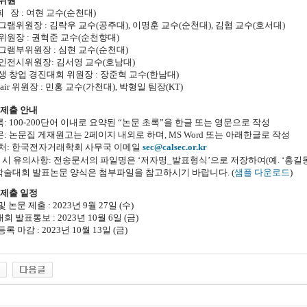
직위원
 장 : 여현 교수(순천대)
램위원장 : 김락우 교수(공주대), 이명훈 교수(순천대), 김협 교수(호서대)
위원장 : 권혁준 교수(순천향대)
그램부위원장 : 심현 교수(순천대)
인전시위원장: 김서영 교수(호남대)
생 창업 경진대회 위원장 : 장준혁 교수(한남대)
 Fair 위원장 : 민홍 교수(가천대), 박형일 팀장(KT)
 제출 안내
록: 100-200단어 이내로 요약된 “논문 초록”을 한글 또는 영문으로 작성
문: 논문집 게재원고는 2페이지 내외로 하며, MS Word 또는 아래한글로 작성
출처: 한국전자거래학회 사무국 이메일
sec@calsec.or.kr
 시 유의사항: 전송문서의 파일명은 ‘저자명_발표형식’으로 저장하여(예. ‘홍길동_구두
 학술대회 발표논문 양식은 첨부파일을 참고하시기 바랍니다. (
샘플 다운로드
)
 제출 일정
 논문 제출 : 2023년 9월 27일 (수)
회 발표통보 : 2023년 10월 6일 (금)
록 마감 : 2023년 10월 13일 (금)