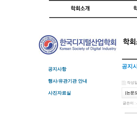
공지
공지사항
행사/유관기관 안내
작성일 :
[논문모
사진자료실
글쓴이 :