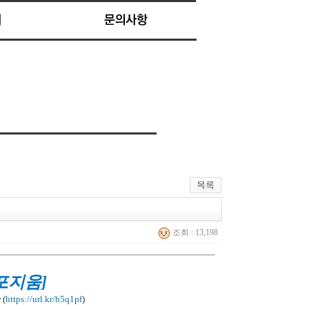
조회 : 13,198
포지움]
관
(
https://url.kr/b5q1pf
)