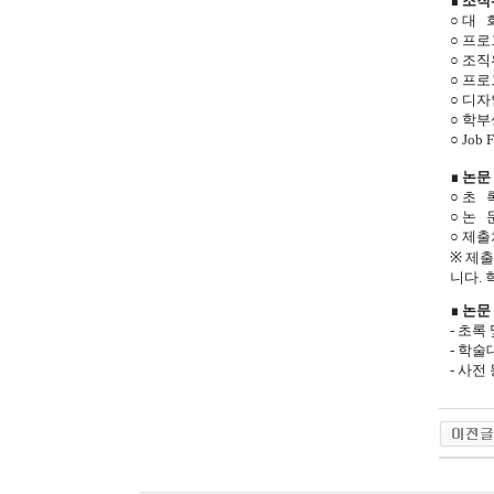
∎ 조
○
대 회
○
프로그
○
조직
○
프로
○
디자
○
학부
○
Job
∎ 논문
○ 초 
○ 논 
○ 제
※ 제출
니다.
∎ 논문
-
초록 및
-
학술대
-
사전 등