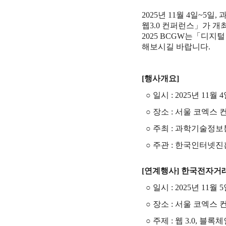
2025년 11월 4일~
웹3.0 컨퍼런스」가 개
2025 BCGW는「디지
해보시길 바랍니다.
[
행사개요
]
○
일시
: 2025년 11월 
○
장소
: 서울 코엑스
○
주최
:
과학기술정보
○
주관
:
한국인터넷진
[연계행사] 한국전자거
○
일시
:
2025년 11월 5일
○
장소
: 서울 코엑스 
○
주제
:
웹 3.0, 블