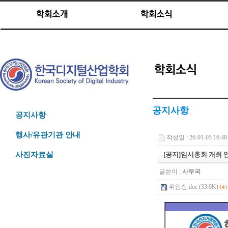
공지사항
공지사항
행사/유관기관 안내
작성일 : 26-01-05 16:48
[공지]임시총회 개최 안
사진자료실
글쓴이 :
사무국
위임장.doc (33.0K)
[4]