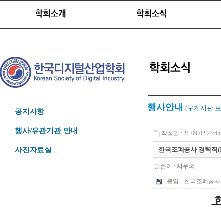
행사안내
(구게시판
보
공지사항
행사/유관기관 안내
작성일 : 21-09-02 23:45
한국조폐공사 경력직(IC
사진자료실
글쓴이 :
사무국
_붙임__한국조폐공사_I
한