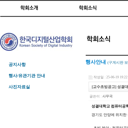
행사안내
(구게시판
보
공지사항
행사/유관기관 안내
작성일 : 25-06-19 19:22
[교수초빙공고] 성결
사진자료실
글쓴이 :
사무국
성결대학교 컴퓨터공학
경기도 안양에 위치한
- 초빙 분야 : 컴퓨터