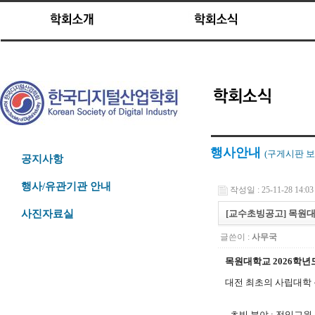
행사안내
(구게시판
보
공지사항
행사/유관기관 안내
작성일 : 25-11-28 14:03
[교수초빙공고] 목원대
사진자료실
글쓴이 :
사무국
목원대학교 2026학년
대전 최초의 사립대학
- 초빙 분야 : 전임교원