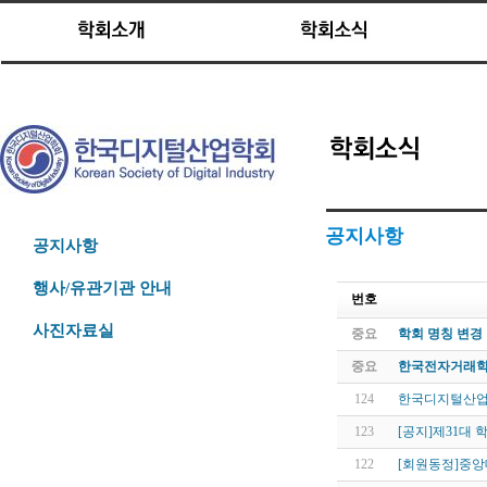
공지사항
공지사항
행사/유관기관 안내
번호
사진자료실
중요
학회 명칭 변경
중요
한국전자거래학
124
한국디지털산업학
123
[공지]제31대 
122
[회원동정]중앙