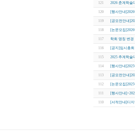
121
2026 춘계학
120
[행사안내]202
119
[공모전안내]20
118
[논문모집]2
117
학회 명칭 변경
116
[공지]임시총회 
115
2025 추계학
114
[행사안내]202
113
[공모전안내]20
112
[논문모집]20
111
[행사안내]<20
110
[서적안내]디지털