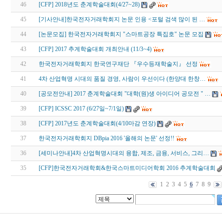
46
[CFP] 2018년도 춘계학술대회(4/27~28)
45
[기사안내]한국전자거래학회지 논문 인용 <포털 검색 많이 된 …
44
[논문모집] 한국전자거래학회지 "스마트공장 특집호" 논문 모집
43
[CFP] 2017 추계학술대회 개최안내 (11/3~4)
42
한국전자거래학회지 한국연구재단 『우수등재학술지』 선정
41
4차 산업혁명 시대의 품질 경영, 사람이 우선이다 (한양대 한창…
40
[공모전안내] 2017 춘계학술대회 "대학(원)생 아이디어 공모전 " …
39
[CFP] ICSSC 2017 (6/27일~7/1일)
38
[CFP] 2017년도 춘계학술대회(4/10마감 연장)
37
한국전자거래학회지 DBpia 2016 '올해의 논문' 선정!!
36
[세미나안내]4차 산업혁명시대의 융합, 제조, 금융, 서비스, 그리…
35
[CFP]한국전자거래학회&한국스마트미디어학회 2016 추계학술대회
1
2
3
4
5
6
7
8
9