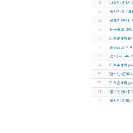
61
[서적안내]4차
60
[행사안내] "
59
[공모전안내] 
58
[논문모집] 20
57
2018 춘계학
56
[논문모집] ICIC
55
[공지] 제 24대
54
2018 추계학
53
[행사안내]202
52
2019 춘계학
51
[공모전안내]20
50
[행사안내]202