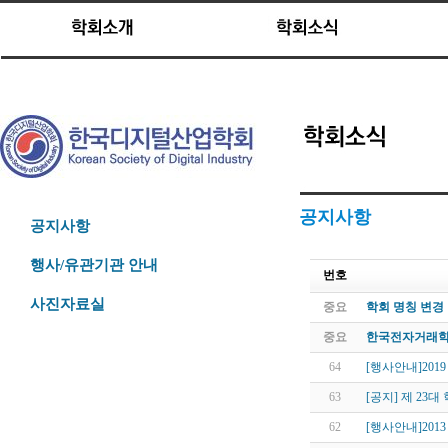
공지사항
공지사항
행사/유관기관 안내
번호
사진자료실
중요
학회 명칭 변경
중요
한국전자거래학
64
[행사안내]201
63
[공지] 제 23
62
[행사안내]2013